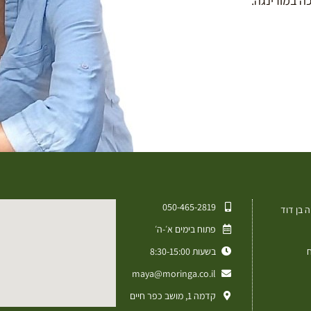
050-465-2819⁩
 בן דוד
פתוח בימים א׳-ה׳
ח
בשעות 8:30-15:00
maya@moringa.co.il
קדמה 1, מושב כפר חיים