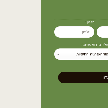
טלפון
/ה צורך/ת מורינגה
ון