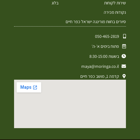
שירות לקוחות
בלוג
נקודות מכירה
סיורים בחוות מורינגה ישראל כפר חיים
050-465-2819⁩
פתוח בימים א׳-ה׳
בשעות 8:30-15:00
maya@moringa.co.il
קדמה 1, מושב כפר חיים