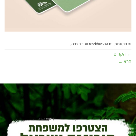
גם התגובות וגם הtrackbacks סגורים כרגע.
←
הקודם
הבא
→