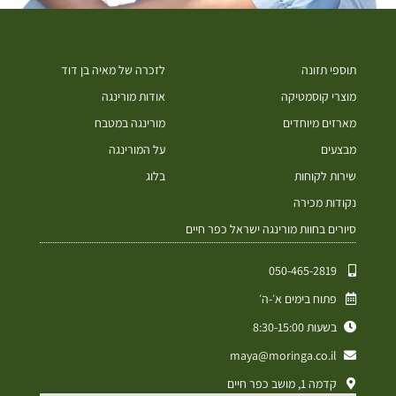
תוספי תזונה
לזכרה של מאיה בן דוד
מוצרי קוסמטיקה
אודות מורינגה
מארזים מיוחדים
מורינגה במטבח
מבצעים
על המורינגה
שירות לקוחות
בלוג
נקודות מכירה
סיורים בחוות מורינגה ישראל כפר חיים
050-465-2819⁩
פתוח בימים א׳-ה׳
בשעות 8:30-15:00
maya@moringa.co.il
קדמה 1, מושב כפר חיים