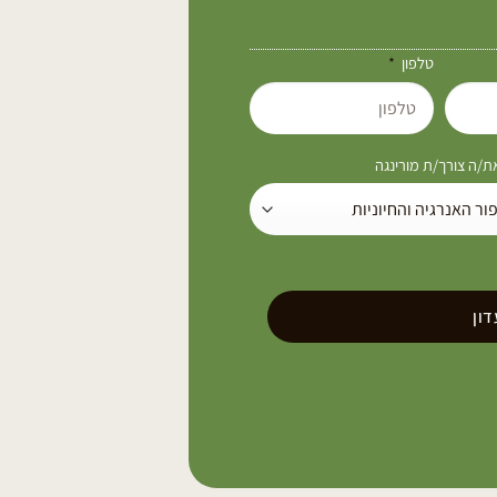
טלפון
/ה צורך/ת מורינגה
ון