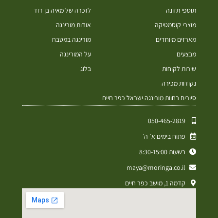
תוספי תזונה
לזכרה של מאיה בן דוד
מוצרי קוסמטיקה
אודות מורינגה
מארזים מיוחדים
מורינגה במטבח
מבצעים
על המורינגה
שירות לקוחות
בלוג
נקודות מכירה
סיורים בחוות מורינגה ישראל כפר חיים
050-465-2819⁩
פתוח בימים א׳-ה׳
בשעות 8:30-15:00
maya@moringa.co.il
קדמה 1, מושב כפר חיים