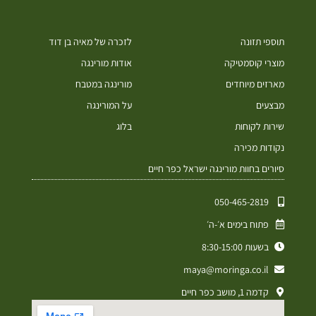
תוספי תזונה
לזכרה של מאיה בן דוד
מוצרי קוסמטיקה
אודות מורינגה
מארזים מיוחדים
מורינגה במטבח
מבצעים
על המורינגה
שירות לקוחות
בלוג
נקודות מכירה
סיורים בחוות מורינגה ישראל כפר חיים
050-465-2819⁩
פתוח בימים א׳-ה׳
בשעות 8:30-15:00
maya@moringa.co.il
קדמה 1, מושב כפר חיים