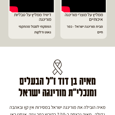
ממליץ על מוצרי מורינגה
דיוויד ממליץ על טבליות
איכותיים
מורינגה
מבית מורינגה ישראל - כפר
הפסקתי לסבול מהתקפי
חיים
גאוט ודלקות
מאיה בן דוד ז"ל הבעלים
ומנכלי"ת מורינגה ישראל
מאיה הובילה את מורינגה ישראל במסירות אין קץ ובאהבה
גדולה. מאיה נרצחה ב-7/10 בקיבוץ כפר עזה. אנחנו כאן