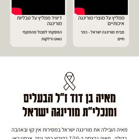
ממליץ על מוצרי מורינגה
דיוויד ממליץ על טבליות
איכותיים
מורינגה
מבית מורינגה ישראל - כפר
הפסקתי לסבול מהתקפי
חיים
גאוט ודלקות
מאיה בן דוד ז"ל הבעלים
ומנכלי"ת מורינגה ישראל
מאיה הובילה את מורינגה ישראל במסירות אין קץ ובאהבה
גדולה. מאיה נרצחה ב-7/10 בקיבוץ כפר עזה. אנחנו כאן