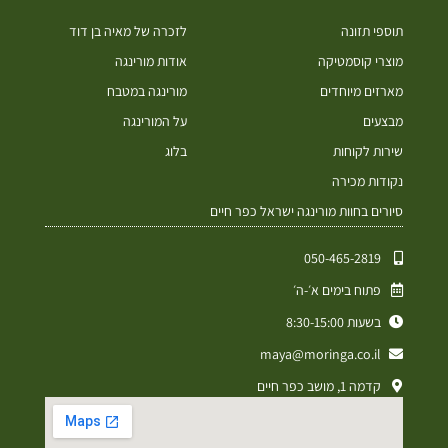
תוספי תזונה
לזכרה של מאיה בן דוד
מוצרי קוסמטיקה
אודות מורינגה
מארזים מיוחדים
מורינגה במטבח
מבצעים
על המורינגה
שירות לקוחות
בלוג
נקודות מכירה
סיורים בחוות מורינגה ישראל כפר חיים
050-465-2819⁩
פתוח בימים א׳-ה׳
בשעות 8:30-15:00
maya@moringa.co.il
קדמה 1, מושב כפר חיים