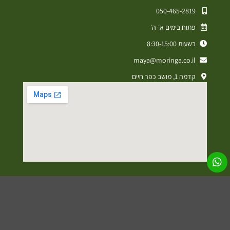
050-465-2819⁩
פתוח בימים א׳-ה׳
בשעות 8:30-15:00
maya@moringa.co.il
קדמה 1, מושב כפר חיים
מדיניות פרטיות
תקנון אתר
הצהרת נגישות
עיצוב ופיתוח אתרים