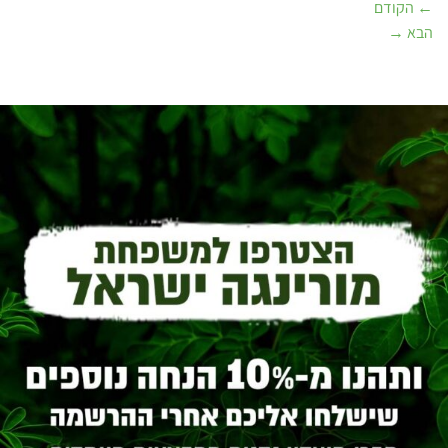
←
הקודם
הבא
→