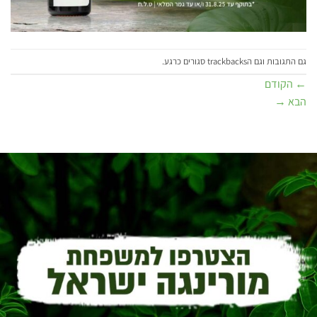
גם התגובות וגם הtrackbacks סגורים כרגע.
←
הקודם
הבא
→