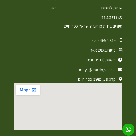
שירות לקוחות
בלוג
נקודות מכירה
סיורים בחוות מורינגה ישראל כפר חיים
050-465-2819⁩
פתוח בימים א׳-ה׳
בשעות 8:30-15:00
maya@moringa.co.il
קדמה 1, מושב כפר חיים