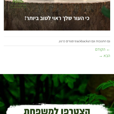
גם התגובות וגם הtrackbacks סגורים כרגע.
←
הקודם
הבא
→