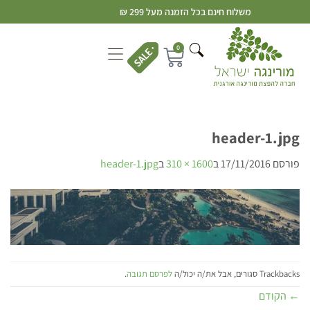
משלוח חינם בכל הזמנה מעל 299 ₪
0
header-1.jpg
פורסם
17/11/2016
ב
1600 × 310
ב
header-1.jpg
Trackbacks סגורים, אבל את/ה יכול/ה
לפרסם תגובה
.
←
הקודם