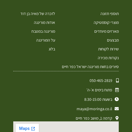
תוספי תזונה
לזכרה של מאיה בן דוד
מוצרי קוסמטיקה
אודות מורינגה
מארזים מיוחדים
מורינגה במטבח
מבצעים
על המורינגה
שירות לקוחות
בלוג
נקודות מכירה
סיורים בחוות מורינגה ישראל כפר חיים
050-465-2819⁩
פתוח בימים א׳-ה׳
בשעות 8:30-15:00
maya@moringa.co.il
קדמה 1, מושב כפר חיים