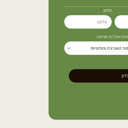
טלפון
/ה צורך/ת מורינגה
ון