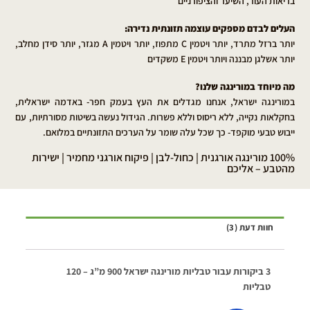
בריאות העור, השיער והציפורניים
העלים לבדם מספקים עוצמה תזונתית נדירה:
יותר ברזל מתרד, יותר ויטמין C מתפוז, יותר ויטמין A מגזר, יותר סידן מחלב,
יותר אשלגן מבננה ויותר ויטמין E משקדים
מה מיוחד במורינגה שלנו?
במורינגה ישראל, אנחנו מגדלים את העץ בעמק חפר- באדמה ישראלית,
בחקלאות נקייה, ללא ריסוס וללא פשרות. הגידול נעשה בשיטות מסורתיות, עם
ייבוש טבעי מוקפד- כך שכל עלה שומר על הערכים התזונתיים במלואם.
100% מורינגה אורגנית | כחול-לבן | פיקוח אורגני מחמיר | ישירות
מהטבע – אליכם
חוות דעת (3)
3 ביקורות עבור
טבליות מורינגה ישראל 900 מ”ג – 120
טבליות