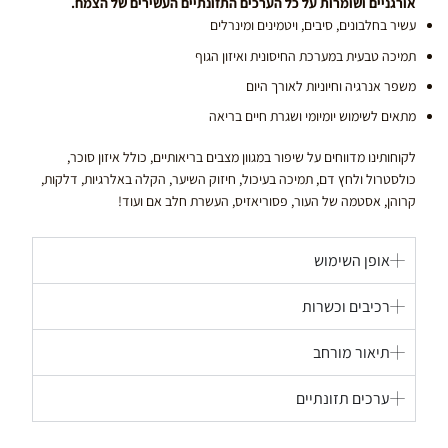
אורגניים ושומרות על כל הערכים התזונתיים העשירים של הצמח.
עשיר בחלבונים, סיבים, ויטמינים ומינרלים
תמיכה טבעית במערכת החיסונית ואיזון הגוף
משפר אנרגיה וחיוניות לאורך היום
מתאים לשימוש יומיומי ושגרת חיים בריאה
לקוחותינו מדווחים על שיפור במגוון מצבים בריאותיים, כולל איזון סוכר,
כולסטרול ולחץ דם, תמיכה בעיכול, חיזוק השיער, הקלה באלרגיות, דלקות,
קרוהן, אסטמה של העור, פסוריאזיס, העשרת חלב אם ועוד!
אופן השימוש
רכיבים וכשרות
תיאור מורחב
ערכים תזונתיים