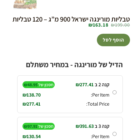
טבליות מורינגה ישראל 900 מ”ג – 120 טבליות
₪
163.18
₪
199.00
הוסף לסל
הדיל של מורינגה - במחיר משתלם
קנה 2 ב
277.41
₪
חסכון של
48.95
₪
₪
138.70
Per Item:
₪
277.41
Total Price:
קנה 3 ב
391.63
₪
חסכון של
97.91
₪
₪
130.54
Per Item: