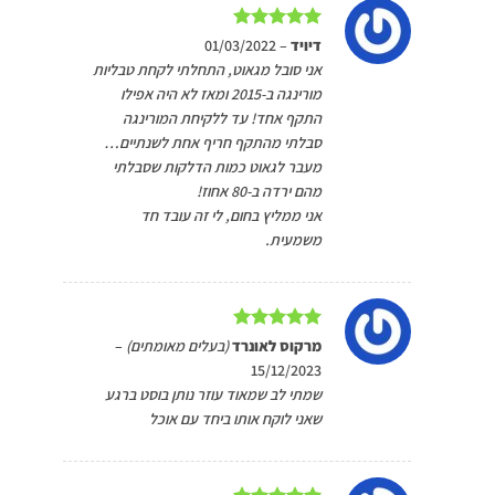
דורג
5
מתוך
דיויד
–
01/03/2022
5
אני סובל מגאוט, התחלתי לקחת טבליות
מורינגה ב-2015 ומאז לא היה אפילו
התקף אחד! עד ללקיחת המורינגה
סבלתי מהתקף חריף אחת לשנתיים…
מעבר לגאוט כמות הדלקות שסבלתי
מהם ירדה ב-80 אחוז!
אני ממליץ בחום, לי זה עובד חד
משמעית.
דורג
5
מתוך
מרקוס לאונרד
(בעלים מאומתים)
–
5
15/12/2023
שמתי לב שמאוד עוזר נותן בוסט ברגע
שאני לוקח אותו ביחד עם אוכל