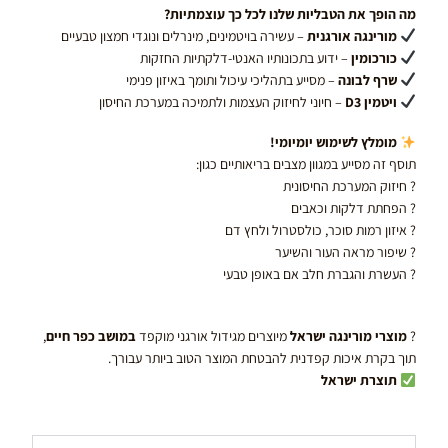
מה הופך את הטבליות שלנו לכל כך עוצמתיות?
מורינגה אורגנית
– עשירה בויטמינים, מינרלים ונוגדי חמצון טבעיים
כורכומין
– ידוע בתכונותיו האנטי-דלקתיות החזקות
שרף לבונה
– מסייע בתהליכי עיכול ותומך באיזון פנימי
ויטמין D3
– חיוני לחיזוק העצמות ולתמיכה במערכת החיסון
מומלץ לשימוש יומיומי!
תוסף זה מסייע במגוון מצבים בריאותיים כגון:
? חיזוק המערכת החיסונית
? הפחתת דלקות וכאבים
? איזון רמות סוכר, כולסטרול ולחץ דם
? שיפור מראה העור והשיער
? העשרת והגברת חלב אם באופן טבעי
?
מוצרי מורינגה ישראל
מיוצרים מגידול אורגני מוקפד
במושב כפר חיים
,
תוך בקרת איכות קפדנית להבטחת המוצר הטוב ביותר עבורך.
תוצרת ישראל