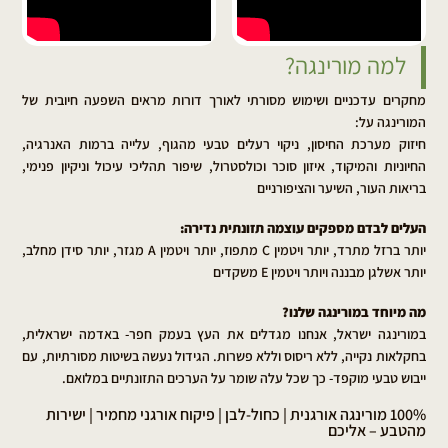
למה מורינגה?
מחקרים עדכניים ושימוש מסורתי לאורך דורות מראים השפעה חיובית של
המורינגה על:
חיזוק מערכת החיסון, ניקוי רעלים טבעי מהגוף, עלייה ברמות האנרגיה,
החיוניות והמיקוד, איזון סוכר וכולסטרול, שיפור תהליכי עיכול וניקיון פנימי,
בריאות העור, השיער והציפורניים
העלים לבדם מספקים עוצמה תזונתית נדירה:
יותר ברזל מתרד, יותר ויטמין C מתפוז, יותר ויטמין A מגזר, יותר סידן מחלב,
יותר אשלגן מבננה ויותר ויטמין E משקדים
מה מיוחד במורינגה שלנו?
במורינגה ישראל, אנחנו מגדלים את העץ בעמק חפר- באדמה ישראלית,
בחקלאות נקייה, ללא ריסוס וללא פשרות. הגידול נעשה בשיטות מסורתיות, עם
ייבוש טבעי מוקפד- כך שכל עלה שומר על הערכים התזונתיים במלואם.
100% מורינגה אורגנית | כחול-לבן | פיקוח אורגני מחמיר | ישירות
מהטבע – אליכם