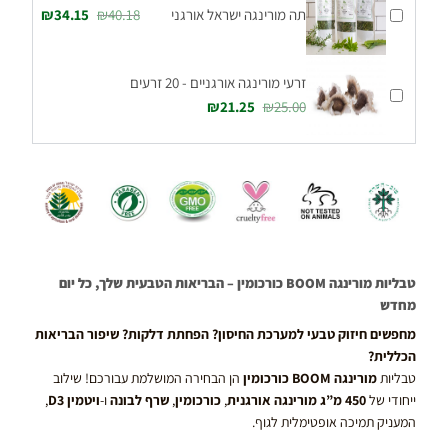
תה מורינגה ישראל אורגני
40.18
₪
34.15
₪
זרעי מורינגה אורגניים - 20 זרעים
₪
21.25
₪
25.00
טבליות מורינגה BOOM כורכומין – הבריאות הטבעית שלך, כל יום
מחדש
מחפשים חיזוק טבעי למערכת החיסון? הפחתת דלקות? שיפור הבריאות
הכללית?
טבליות
מורינגה BOOM כורכומין
הן הבחירה המושלמת עבורכם! שילוב
ייחודי של
450 מ”ג מורינגה אורגנית
,
כורכומין
,
שרף לבונה
ו-
ויטמין D3
,
המעניק תמיכה אופטימלית לגוף.