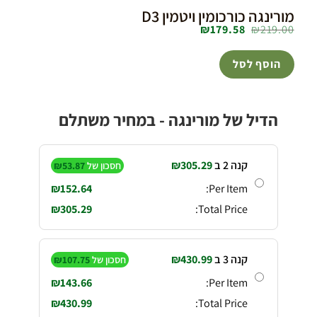
מורינגה כורכומין ויטמין D3
₪
179.58
₪
219.00
הוסף לסל
הדיל של מורינגה - במחיר משתלם
קנה 2 ב
305.29
₪
חסכון של
53.87
₪
₪
152.64
Per Item:
₪
305.29
Total Price:
קנה 3 ב
430.99
₪
חסכון של
107.75
₪
₪
143.66
Per Item:
₪
430.99
Total Price: