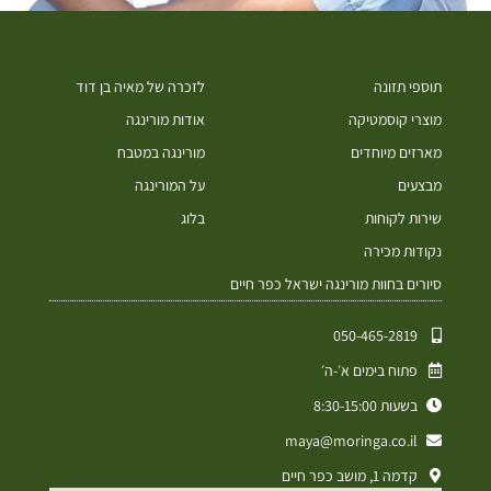
תוספי תזונה
לזכרה של מאיה בן דוד
מוצרי קוסמטיקה
אודות מורינגה
מארזים מיוחדים
מורינגה במטבח
מבצעים
על המורינגה
שירות לקוחות
בלוג
נקודות מכירה
סיורים בחוות מורינגה ישראל כפר חיים
050-465-2819⁩
פתוח בימים א׳-ה׳
בשעות 8:30-15:00
maya@moringa.co.il
קדמה 1, מושב כפר חיים