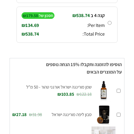
קנה 4 ב
538.74
₪
חסכון של
179.58
₪
₪
134.69
Per Item:
₪
538.74
Total Price:
הוסיפו להזמנה ותקבלו 15% הנחה נוספים
על המוצרים הבאים
שמן מורינגה ישראל אורגני טהור - 50 מ"ל
₪
103.85
₪
122.18
סבון ליפה מורינגה ישראל
31.98
₪
27.18
₪