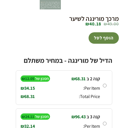
מרכך מורינגה לשיער
₪
40.18
₪
49.00
הוסף לסל
הדיל של מורינגה - במחיר משתלם
קנה 2 ב
68.31
₪
חסכון של
12.05
₪
₪
34.15
Per Item:
₪
68.31
Total Price:
קנה 3 ב
96.43
₪
חסכון של
24.11
₪
₪
32.14
Per Item: