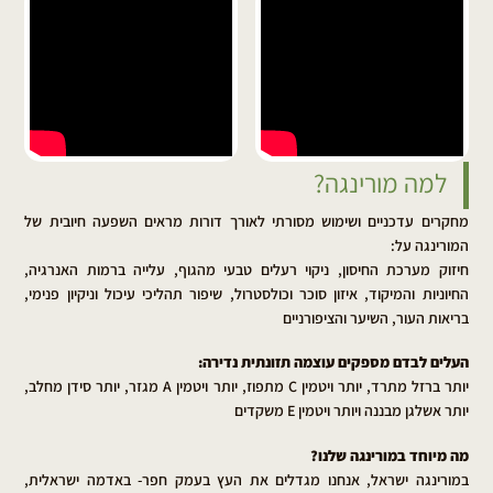
למה מורינגה?
מחקרים עדכניים ושימוש מסורתי לאורך דורות מראים השפעה חיובית של
המורינגה על:
חיזוק מערכת החיסון, ניקוי רעלים טבעי מהגוף, עלייה ברמות האנרגיה,
החיוניות והמיקוד, איזון סוכר וכולסטרול, שיפור תהליכי עיכול וניקיון פנימי,
בריאות העור, השיער והציפורניים
העלים לבדם מספקים עוצמה תזונתית נדירה:
יותר ברזל מתרד, יותר ויטמין C מתפוז, יותר ויטמין A מגזר, יותר סידן מחלב,
יותר אשלגן מבננה ויותר ויטמין E משקדים
מה מיוחד במורינגה שלנו?
במורינגה ישראל, אנחנו מגדלים את העץ בעמק חפר- באדמה ישראלית,