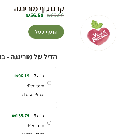
קרם גוף מורינגה
₪
56.58
₪
69.00
Add to
wishlist
הוסף לסל
הדיל של מורינגה - 
קנה 2 ב
96.19
₪
Per Item:
Total Price:
קנה 3 ב
135.79
₪
Per Item: