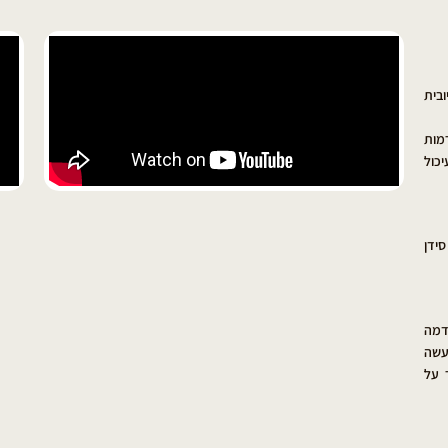
בית
מות
יכול
 A מגזר, יותר סידן
דמה
עשה
 על