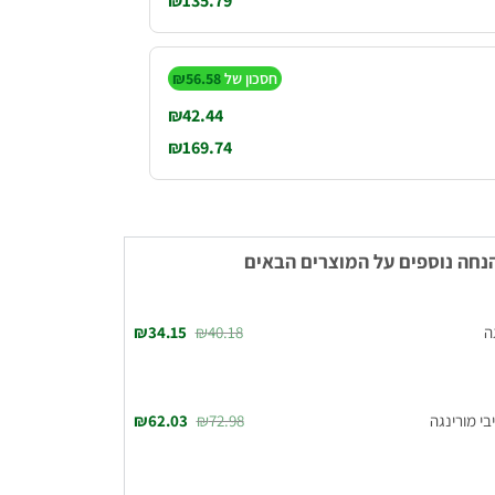
₪
135.79
חסכון של
56.58
₪
₪
42.44
₪
169.74
ה
40.18
₪
34.15
₪
בי מורינגה
72.98
₪
62.03
₪