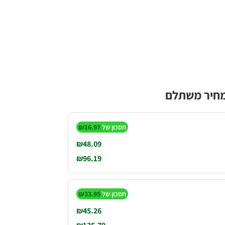
במחיר משתלם
חסכון של
16.97
₪
₪
48.09
₪
96.19
חסכון של
33.95
₪
₪
45.26