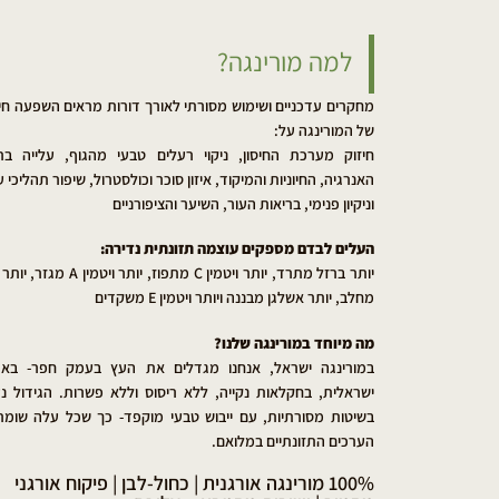
למה מורינגה?
מחקרים עדכניים ושימוש מסורתי לאורך דורות מראים השפעה חיו
של המורינגה על:
חיזוק מערכת החיסון, ניקוי רעלים טבעי מהגוף, עלייה בר
האנרגיה, החיוניות והמיקוד, איזון סוכר וכולסטרול, שיפור תהליכי ע
וניקיון פנימי, בריאות העור, השיער והציפורניים
העלים לבדם מספקים עוצמה תזונתית נדירה:
יותר ברזל מתרד, יותר ויטמין C מתפוז, יותר ויטמין
מחלב, יותר אשלגן מבננה ויותר ויטמין E משקדים
מה מיוחד במורינגה שלנו?
במורינגה ישראל, אנחנו מגדלים את העץ בעמק חפר- בא
ישראלית, בחקלאות נקייה, ללא ריסוס וללא פשרות. הגידול נ
בשיטות מסורתיות, עם ייבוש טבעי מוקפד- כך שכל עלה שומר
הערכים התזונתיים במלואם.
100% מורינגה אורגנית | כחול-לבן | פיקוח אורגני