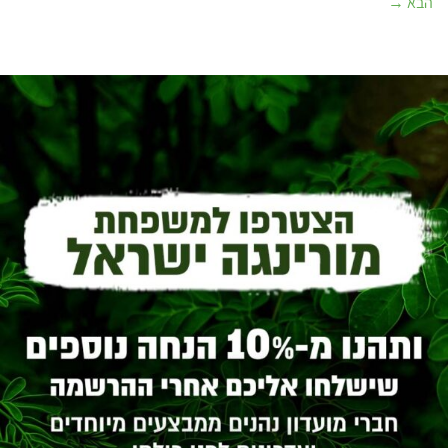
הבא
→