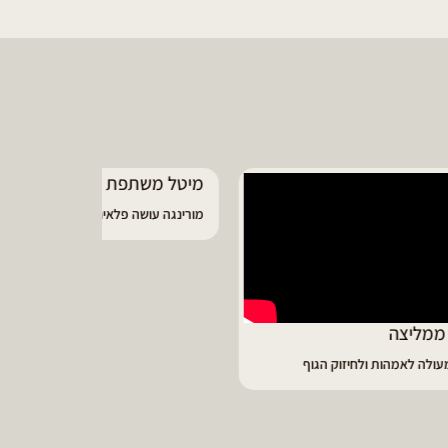
יונית ממליצ
על נפלאות שמן
מיטל משתפת
מורינגה עושה פלאים לגוף