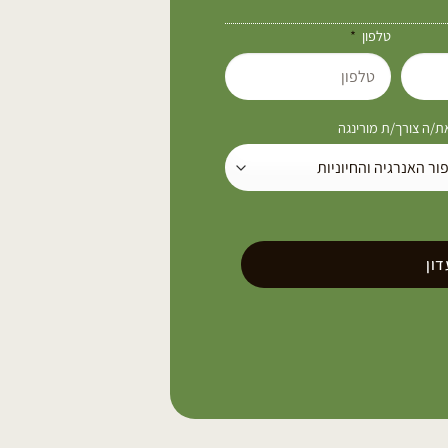
טלפון
/ה צורך/ת מורינגה
ון