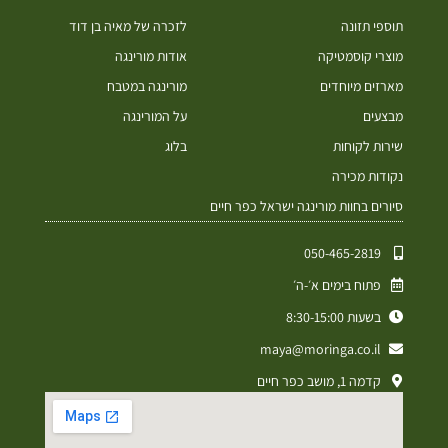
תוספי תזונה
לזכרה של מאיה בן דוד
מוצרי קוסמטיקה
אודות מורינגה
מארזים מיוחדים
מורינגה במטבח
מבצעים
על המורינגה
שירות לקוחות
בלוג
נקודות מכירה
סיורים בחוות מורינגה ישראל כפר חיים
050-465-2819⁩
פתוח בימים א׳-ה׳
בשעות 8:30-15:00
maya@moringa.co.il
קדמה 1, מושב כפר חיים