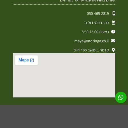
050-465-2819⁩
פתוח בימים א׳-ה׳
בשעות 8:30-15:00
maya@moringa.co.il
קדמה 1, מושב כפר חיים