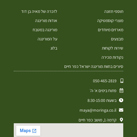
תוספי תזונה
לזכרה של מאיה בן דוד
מוצרי קוסמטיקה
אודות מורינגה
מארזים מיוחדים
מורינגה במטבח
מבצעים
על המורינגה
שירות לקוחות
בלוג
נקודות מכירה
סיורים בחוות מורינגה ישראל כפר חיים
050-465-2819⁩
פתוח בימים א׳-ה׳
בשעות 8:30-15:00
maya@moringa.co.il
קדמה 1, מושב כפר חיים