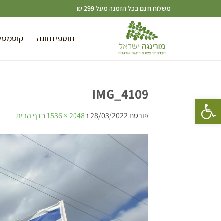
משלוח חינם בכל הזמנה מעל 299 ₪
תוספי תזונה
קוסמטי
IMG_4109
פתח סרגל נגישות
פורסם
28/03/2022
ב
2048 × 1536
ב
דף הבית