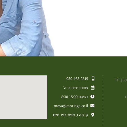
050-465-2819⁩
 בן דוד
פתוח בימים א׳-ה׳
ח
בשעות 8:30-15:00
maya@moringa.co.il
קדמה 1, מושב כפר חיים