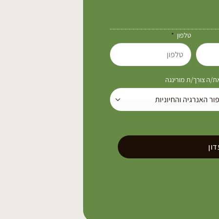
טלפון
/ה צורך/ת מורינגה
ון