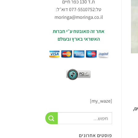
ת.ד 130 כפר חיים
טל:077-5510752 דוא״ל:
moringa@moringa.co.il
אתר זה מאובטח ע״י חברות
האשראי בארץ ובעולם
[my_waze]
ם,
פוסטים אחרונים