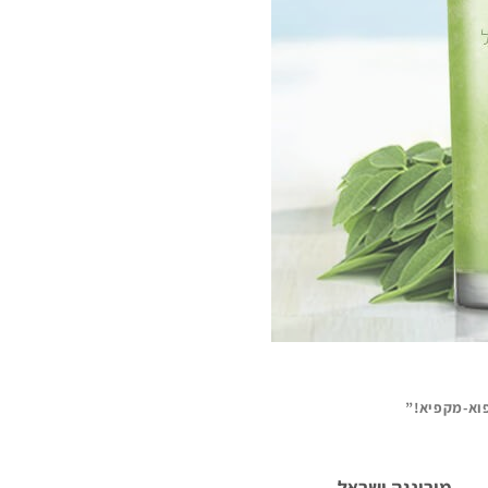
וא-מקפיא!”
מורינגה ישראל