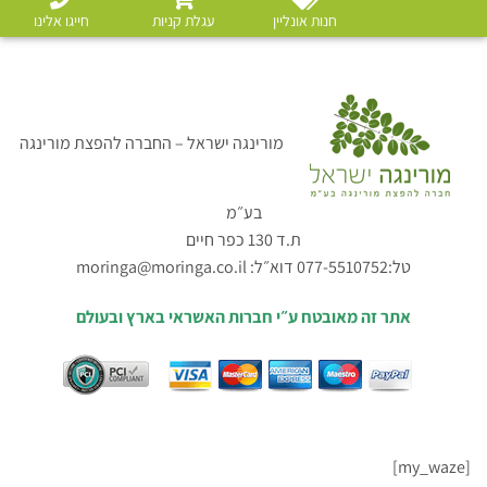
חנות אונליין
עגלת קניות
חייגו אלינו
מורינגה ישראל – החברה להפצת מורינגה
בע״מ
ת.ד 130 כפר חיים
טל:077-5510752 דוא״ל:
moringa@moringa.co.il
אתר זה מאובטח ע״י חברות האשראי בארץ ובעולם
[my_waze]