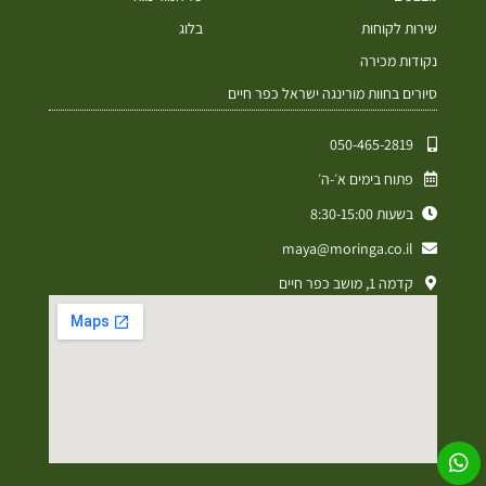
שירות לקוחות
בלוג
נקודות מכירה
סיורים בחוות מורינגה ישראל כפר חיים
050-465-2819⁩
פתוח בימים א׳-ה׳
בשעות 8:30-15:00
maya@moringa.co.il
קדמה 1, מושב כפר חיים