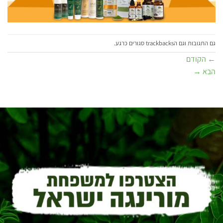
גם התגובות וגם הtrackbacks סגורים כרגע.
←
הקודם
הבא
→