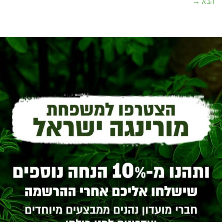
הבא
→