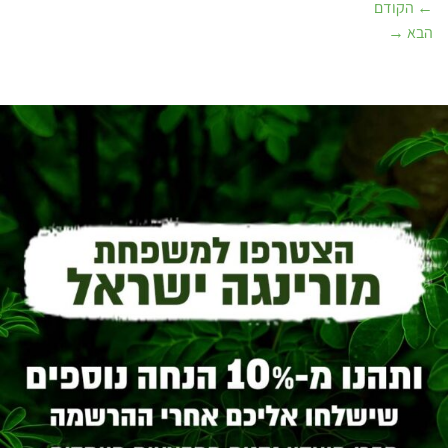
←
הקודם
הבא
→