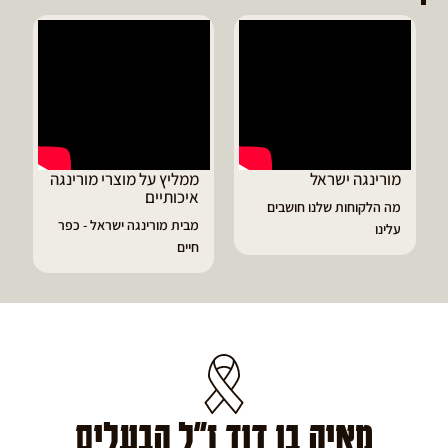
ממליץ על מוצרי מורינגה
דיוויד ממליץ על טבליות
איכותיים
מורינגה
שבים
מבית מורינגה ישראל - כפר
הפסקתי לסבול מהתקפי
חיים
גאוט ודלקות
מאיה בן דוד ז"ל הבעלים