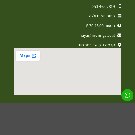
050-465-2819⁩
פתוח בימים א׳-ה׳
בשעות 8:30-15:00
maya@moringa.co.il
קדמה 1, מושב כפר חיים
מדיניות פרטיות
תקנון אתר
הצהרת נגישות
עיצוב ופיתוח אתרים