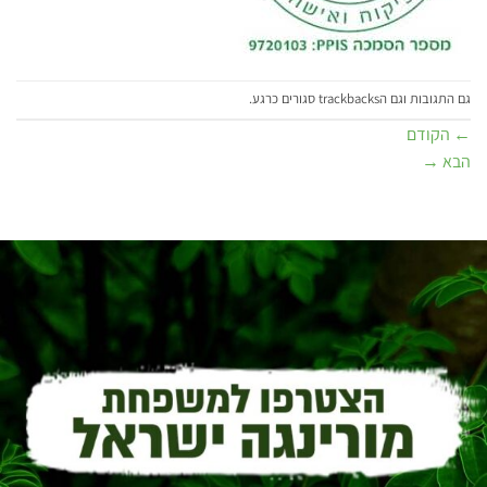
גם התגובות וגם הtrackbacks סגורים כרגע.
←
הקודם
הבא
→