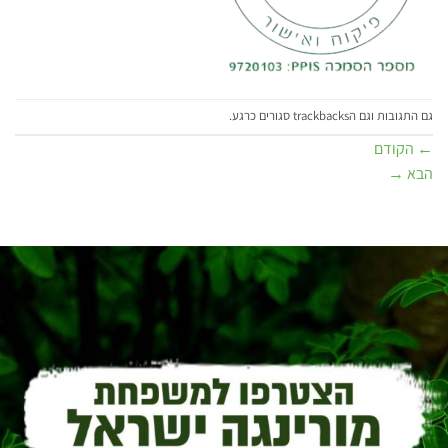
גם התגובות וגם הtrackbacks סגורים כרגע.
←
הקודם
הבא
→