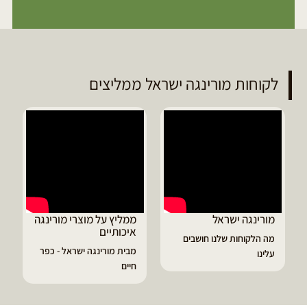
לקוחות מורינגה ישראל ממליצים
ראל
ממליץ על מוצרי מורינגה
דיוויד ממליץ על טב
איכותיים
מורינגה
לנו חושבים
מבית מורינגה ישראל - כפר
הפסקתי לסבול מהתקפ
חיים
גאוט ודלקות