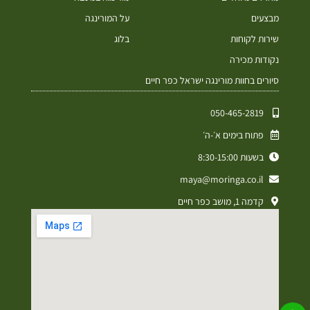
מבצעים
על המורינגה
שירות לקוחות
בלוג
נקודות מכירה
סיורים בחוות מורינגה ישראל כפר חיים
050-465-2819⁩
פתוח בימים א׳-ה׳
בשעות 8:30-15:00
maya@moringa.co.il
קדמה 1, מושב כפר חיים