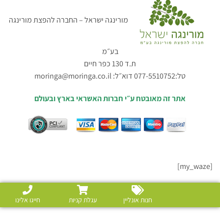
מורינגה ישראל – החברה להפצת מורינגה
בע״מ
ת.ד 130 כפר חיים
טל:077-5510752 דוא״ל:
moringa@moringa.co.il
אתר זה מאובטח ע״י חברות האשראי בארץ ובעולם
[my_waze]
חנות אונליין
עגלת קניות
חייגו אלינו