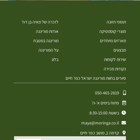
תוספי תזונה
לזכרה של מאיה בן דוד
מוצרי קוסמטיקה
אודות מורינגה
מארזים מיוחדים
מורינגה במטבח
מבצעים
על המורינגה
שירות לקוחות
בלוג
נקודות מכירה
סיורים בחוות מורינגה ישראל כפר חיים
050-465-2819⁩
פתוח בימים א׳-ה׳
בשעות 8:30-15:00
maya@moringa.co.il
קדמה 1, מושב כפר חיים