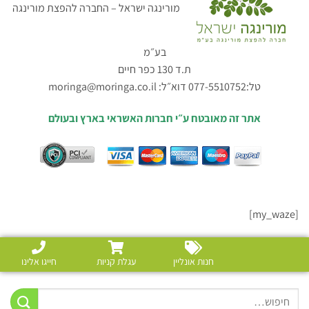
מורינגה ישראל – החברה להפצת מורינגה
בע״מ
ת.ד 130 כפר חיים
טל:077-5510752 דוא״ל:
moringa@moringa.co.il
אתר זה מאובטח ע״י חברות האשראי בארץ ובעולם
[my_waze]
חנות אונליין
עגלת קניות
חייגו אלינו