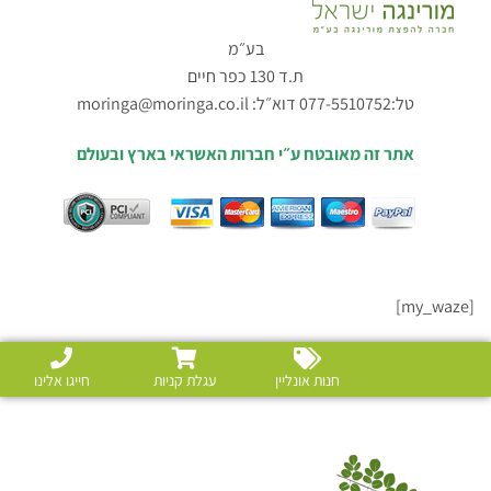
בע״מ
ת.ד 130 כפר חיים
טל:077-5510752 דוא״ל:
moringa@moringa.co.il
אתר זה מאובטח ע״י חברות האשראי בארץ ובעולם
[my_waze]
חנות אונליין
עגלת קניות
חייגו אלינו