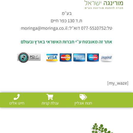
בע״מ
ת.ד 130 כפר חיים
טל:077-5510752 דוא״ל:
moringa@moringa.co.il
אתר זה מאובטח ע״י חברות האשראי בארץ ובעולם
[my_waze]
חנות אונליין
עגלת קניות
חייגו אלינו