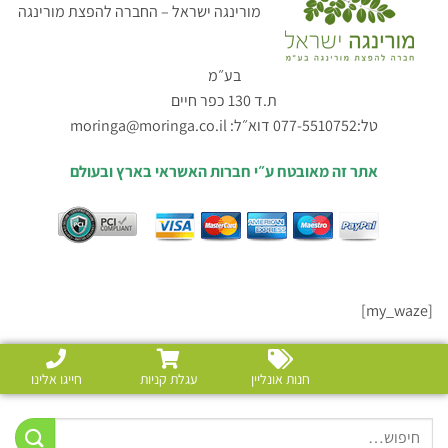
מורינגה ישראל – החברה להפצת מורינגה
בע״מ
ת.ד 130 כפר חיים
טל:077-5510752 דוא״ל:
moringa@moringa.co.il
אתר זה מאובטח ע״י חברות האשראי בארץ ובעולם
[my_waze]
חנות אונליין
עגלת קניות
חייגו אלינו