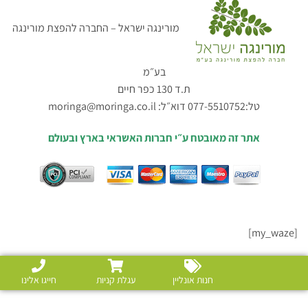
מורינגה ישראל – החברה להפצת מורינגה
בע״מ
ת.ד 130 כפר חיים
טל:077-5510752 דוא״ל:
moringa@moringa.co.il
אתר זה מאובטח ע״י חברות האשראי בארץ ובעולם
[my_waze]
חנות אונליין
עגלת קניות
חייגו אלינו