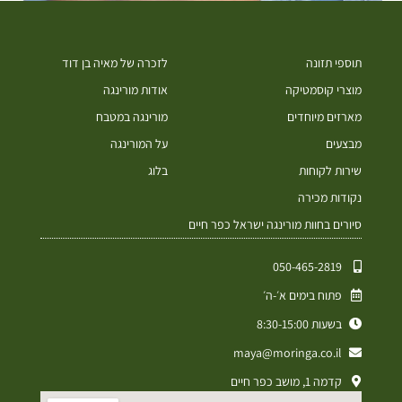
תוספי תזונה
לזכרה של מאיה בן דוד
מוצרי קוסמטיקה
אודות מורינגה
מארזים מיוחדים
מורינגה במטבח
מבצעים
על המורינגה
שירות לקוחות
בלוג
נקודות מכירה
סיורים בחוות מורינגה ישראל כפר חיים
050-465-2819⁩
פתוח בימים א׳-ה׳
בשעות 8:30-15:00
maya@moringa.co.il
קדמה 1, מושב כפר חיים